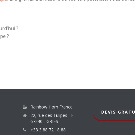
urd’hui ?
pe ?
Rainbow Horn France
DEVIS GRATU
22, rue des Tulipes - F -
67240 - GRIES
+33 3 88 72 18 88