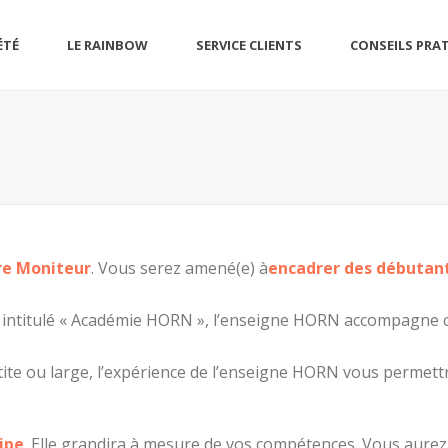
ÉTÉ
LE RAINBOW
SERVICE CLIENTS
CONSEILS PRA
re Moniteur
. Vous serez amené(e) à
encadrer des débutan
intitulé « Académie HORN », l’enseigne HORN accompagne c
ite ou large, l’expérience de l’enseigne HORN vous permett
uipe
. Elle grandira à mesure de vos compétences. Vous aurez l